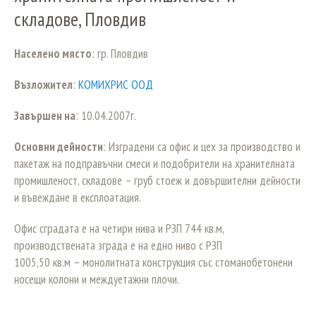
складове, Пловдив
Населено място
: гр. Пловдив
Възложител
:
КОМИХРИС ООД
Завършен на
: 10.04.2007г.
Основни дейности
: Изградени са офис и цех за производство и
пакетаж на подправъчни смеси и подобрители на хранителната
промишленост, складове – груб стоеж и довършителни дейности
и въвеждане в експлоатация.
Офис сградата е на четири нива и РЗП 744 кв.м,
производствената зграда е на едно ниво с РЗП
1005,50 кв.м – монолитната конструкция със стоманобетонени
носещи колони и междуетажни плочи.