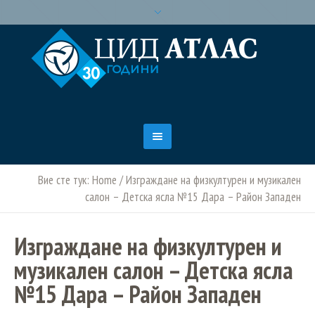
Вие сте тук:
Home
/
Изграждане на физкултурен и музикален
салон – Детска ясла №15 Дара – Район Западен
Изграждане на физкултурен и
музикален салон – Детска ясла
№15 Дара – Район Западен