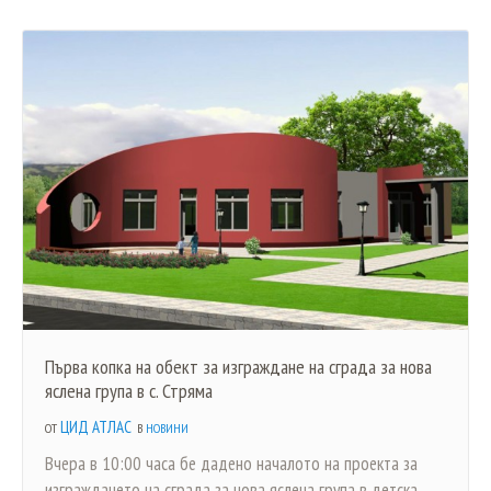
Първа копка на обект за изграждане на сграда за нова
яслена група в с. Стряма
ЦИД АТЛАС
ОТ
В
НОВИНИ
Вчера в 10:00 часа бе дадено началото на проекта за
изграждането на сграда за нова яслена група в детска