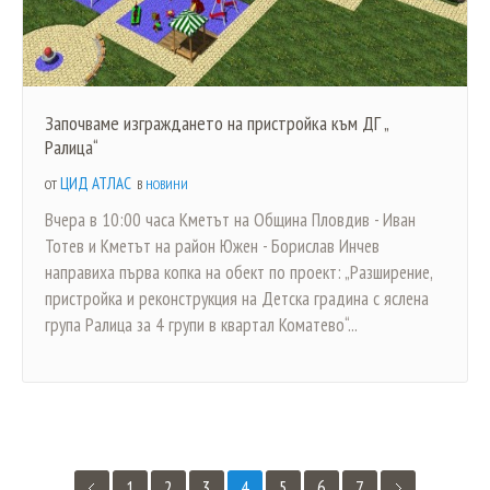
Започваме изграждането на пристройка към ДГ „
Ралица“
ЦИД АТЛАС
ОТ
В
НОВИНИ
Вчера в 10:00 часа Кметът на Община Пловдив - Иван
Тотев и Кметът на район Южен - Борислав Инчев
направиха първа копка на обект по проект: „Разширение,
пристройка и реконструкция на Детска градина с яслена
група Ралица за 4 групи в квартал Коматево“...
1
2
3
4
5
6
7