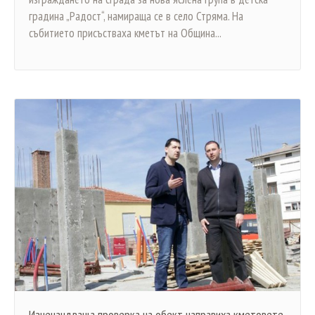
градина „Радост“, намираща се в село Стряма. На
събитието присъстваха кметът на Община...
Изненандваща проверка на обект направиха кметовете