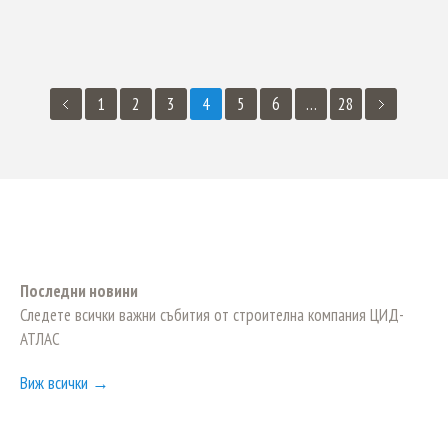
1
2
3
4
5
6
…
28
Последни новини
Следете всички важни събития от строителна компания ЦИД-
АТЛАС
Виж всички →