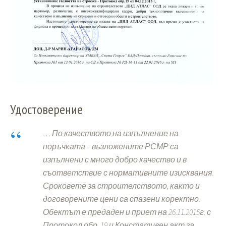
Удостоверение
… По качеството на изпълнение на
поръчката – възложените РСМР са
изпълнени с много добро качество и в
съответствие с нормативните изисквания.
Сроковете за строителството, както и
договорените цени са спазени коректно.
Обектът е предаден и приет на 26.11.2015г. с
Протокол обр. 19 и Констативен акт за