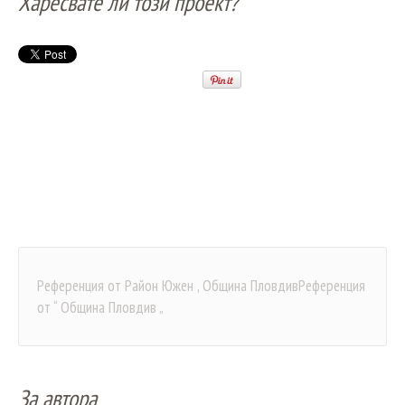
Харесвате ли този проект?
Референция от Район Южен , Община Пловдив
Референция
от “ Община Пловдив „
За автора